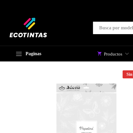
Papelina A4 180g/m² 20 Hojas B
Description
Especificación
Todas
Paginas
Productos
Sin