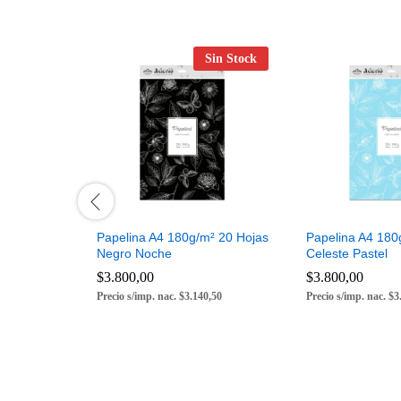
Sin Stock
Papelina A4 180g/m² 20 Hojas
Papelina A4 180
Negro Noche
Celeste Pastel
$
$
3.800,00
3.800,00
$
$
3.800,00
3.800,00
Precio s/imp. nac. $3.140,50
Precio s/imp. nac. $3