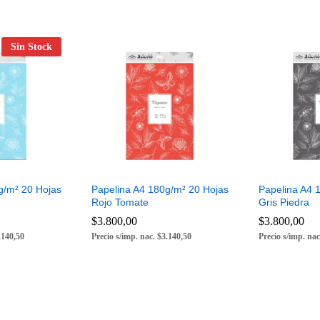
Sin Stock
g/m² 20 Hojas
Papelina A4 180g/m² 20 Hojas
Papelina A4 
Rojo Tomate
Gris Piedra
$
$
3.800,00
3.800,00
$
$
3.800,00
3.800,00
.140,50
Precio s/imp. nac. $3.140,50
Precio s/imp. nac