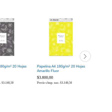
180g/m² 20 Hojas
Papelina A4 180g/m² 20 Hojas
Papelina 
Amarillo Fluor
Marron Ca
$
$
3.800,00
3.800,00
$
$
3.800,00
3.800,00
. $3.140,50
Precio s/imp. nac. $3.140,50
Precio s/imp.