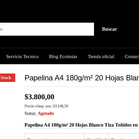
lanco Tiza
Buscar
Servicio Tecnico
Blog Ecotintas
Tienda oficial
Contac
Papelina A4 180g/m² 20 Hojas Bla
 Stock
$
3.800,00
Precio s/imp. nac. $3.140,50
Status:
Agotado
Papelina A4 180g/m² 20 Hojas Blanco Tiza Teñidos en 