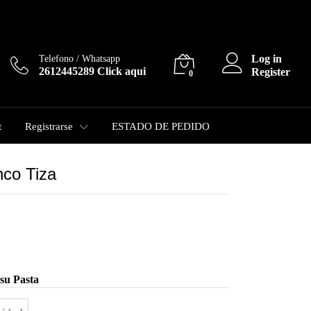
$
3.800,00
Log in
Telefono / Whatsapp
2612445289 Click aqui
Register
0
t
Registrarse
ESTADO DE PEDIDO
nco Tiza
su Pasta