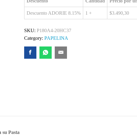
Descuento
Cantidad
Precio por u
Descuento ADORIE 8.15%
1 +
$
3.490,30
SKU:
P180A4-20HC37
Category:
PAPELINA
n su Pasta